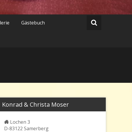
lerie
Gästebuch
Konrad & Christa Moser
Lochen 3
D-83122 Samerberg